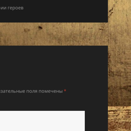
ии героев
зательные поля помечены
*