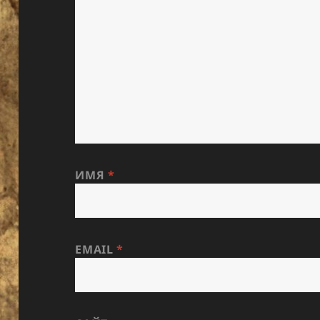
ИМЯ
*
EMAIL
*